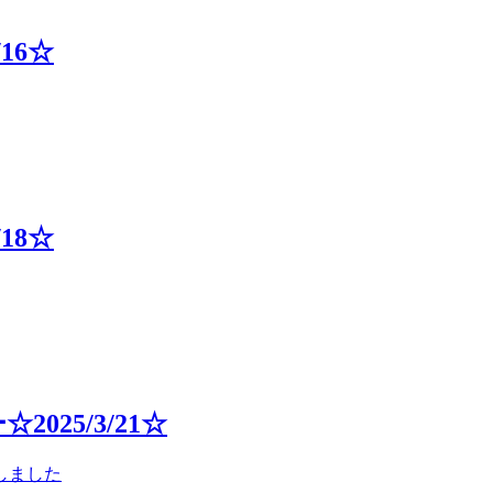
16☆
18☆
25/3/21☆
しました