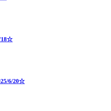
18☆
6/20☆