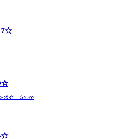
17☆
9☆
を求めてるのか
5☆